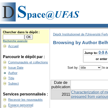
Chercher dans le dépôt :
Dépôt Institutionnel de l'Université Fer
Recherche avancée
Browsing by Author Belh
Accueil
0-9
A
Jump to:
Parcourir le dépôt par :
or enter 
Communautés et collections
Issue Date
Sort by:
In o
Author
Title
Date de
Subject
publication
Characterization of m
Services personnalisés :
2011
prepared from variou
Recevoir les nouveautés
Espace personnel