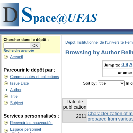
Chercher dans le dépôt :
Dépôt Institutionnel de l'Université Fer
Recherche avancée
Browsing by Author Belh
Accueil
0-9
A
Jump to:
Parcourir le dépôt par :
or enter 
Communautés et collections
Issue Date
Sort by:
In o
Author
Title
Date de
Subject
publication
Characterization of m
Services personnalisés :
2011
prepared from variou
Recevoir les nouveautés
Espace personnel