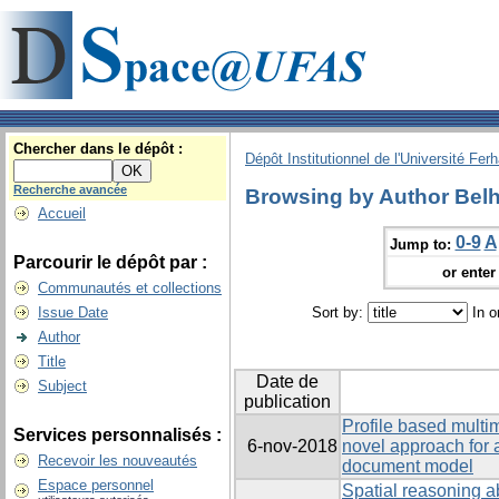
Chercher dans le dépôt :
Dépôt Institutionnel de l'Université Fer
Recherche avancée
Browsing by Author Bel
Accueil
0-9
A
Jump to:
Parcourir le dépôt par :
or enter 
Communautés et collections
Issue Date
Sort by:
In o
Author
Title
Date de
Subject
publication
Profile based mult
Services personnalisés :
6-nov-2018
novel approach for 
Recevoir les nouveautés
document model
Espace personnel
Spatial reasoning a