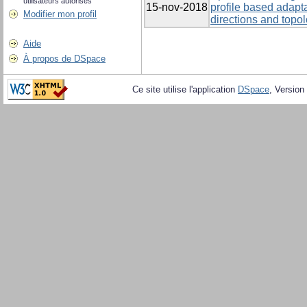
utilisateurs autorisés
15-nov-2018
profile based adapt
Modifier mon profil
directions and topo
Aide
À propos de DSpace
Ce site utilise l'application
DSpace
, Version