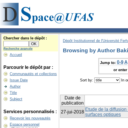
Chercher dans le dépôt :
Dépôt Institutionnel de l'Université Fer
Recherche avancée
Browsing by Author Baki
Accueil
0-9
A
Jump to:
Parcourir le dépôt par :
or enter 
Communautés et collections
Issue Date
Sort by:
In o
Author
Title
Date de
Subject
publication
Etude de la diffusion
Services personnalisés :
27-jui-2018
surfaces optiques
Recevoir les nouveautés
Espace personnel