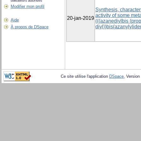
utilisateurs autorisés
Modifier mon profil
Synthesis, characteri
activity of some meta
20-jan-2019
Aide
(((azanediylbis (pro
diyl))bis(azanylylid
À propos de DSpace
Ce site utilise l'application
DSpace
, Version