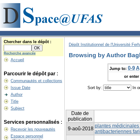
Chercher dans le dépôt :
Dépôt Institutionnel de l'Université Fer
Recherche avancée
Browsing by Author Bag
Accueil
0-9
A
Jump to:
Parcourir le dépôt par :
or enter 
Communautés et collections
Issue Date
Sort by:
In o
Author
Title
Subject
Date de
publication
Services personnalisés :
plantes médicinales 
9-aoû-2018
Recevoir les nouveautés
antibacteriennes fari
Espace personnel