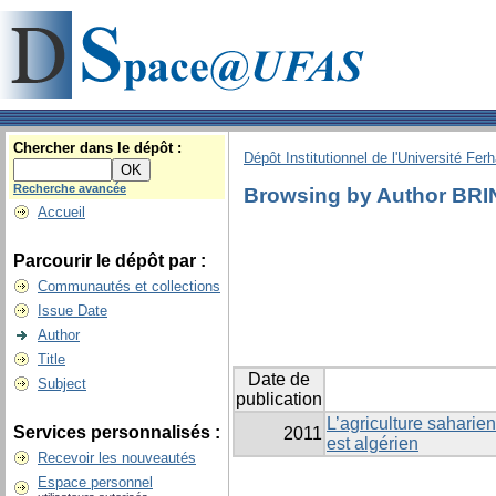
Chercher dans le dépôt :
Dépôt Institutionnel de l'Université Fer
Recherche avancée
Browsing by Author BRIN
Accueil
Parcourir le dépôt par :
Communautés et collections
Issue Date
Author
Title
Date de
Subject
publication
L’agriculture saharien
Services personnalisés :
2011
est algérien
Recevoir les nouveautés
Espace personnel