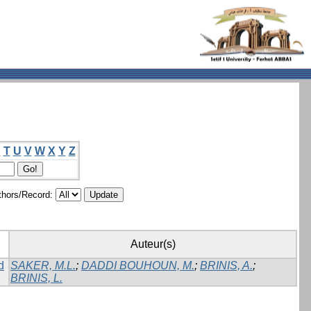
S
T
U
V
W
X
Y
Z
hors/Record:
Auteur(s)
d
SAKER, M.L.
;
DADDI BOUHOUN, M.
;
BRINIS, A.
;
BRINIS, L.