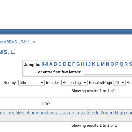
hat ABBAS - Sétif 1
>
IS, L.
0-9
A
B
C
D
E
F
G
H
I
J
K
L
M
N
O
P
Q
R
Jump to:
or enter first few letters:
Sort by:
In order:
Results/Page
Aut
Showing results 1 to 1 of 1
Titre
ne : réalités et perspectives : cas de la vallée de l’oued Righ su
Showing results 1 to 1 of 1