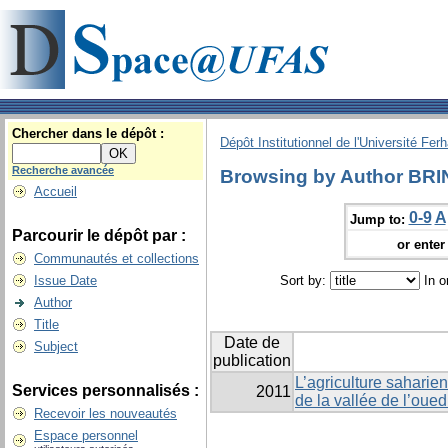
Chercher dans le dépôt :
Dépôt Institutionnel de l'Université Fer
Recherche avancée
Browsing by Author BRIN
Accueil
0-9
A
Jump to:
Parcourir le dépôt par :
or enter 
Communautés et collections
Issue Date
Sort by:
In o
Author
Title
Date de
Subject
publication
L’agriculture saharien
Services personnalisés :
2011
de la vallée de l’oue
Recevoir les nouveautés
Espace personnel