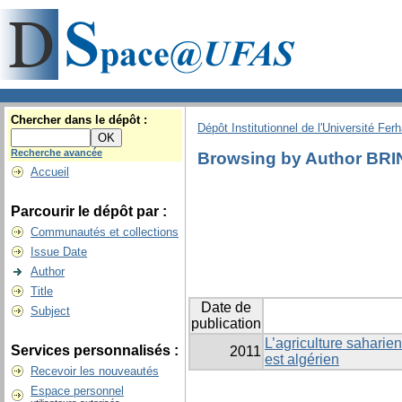
Chercher dans le dépôt :
Dépôt Institutionnel de l'Université Fer
Recherche avancée
Browsing by Author BRIN
Accueil
Parcourir le dépôt par :
Communautés et collections
Issue Date
Author
Title
Date de
Subject
publication
L’agriculture saharien
Services personnalisés :
2011
est algérien
Recevoir les nouveautés
Espace personnel