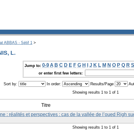
hat ABBAS - Sétif 1
>
IS, L.
0-9
A
B
C
D
E
F
G
H
I
J
K
L
M
N
O
P
Q
R
Jump to:
or enter first few letters:
Sort by:
In order:
Results/Page
Aut
Showing results 1 to 1 of 1
Titre
ne : réalités et perspectives : cas de la vallée de l’oued Righ su
Showing results 1 to 1 of 1