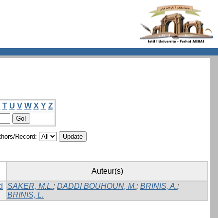
S
T
U
V
W
X
Y
Z
hors/Record:
Auteur(s)
d
SAKER, M.L.
;
DADDI BOUHOUN, M.
;
BRINIS, A.
;
BRINIS, L.