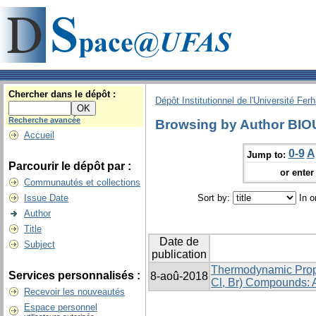
Chercher dans le dépôt :
Dépôt Institutionnel de l'Université Fer
Recherche avancée
Browsing by Author BIO
Accueil
0-9
A
Jump to:
Parcourir le dépôt par :
or enter 
Communautés et collections
Issue Date
Sort by:
In o
Author
Title
Date de
Subject
publication
Thermodynamic Prop
Services personnalisés :
8-aoû-2018
Cl, Br) Compounds: A
Recevoir les nouveautés
Espace personnel