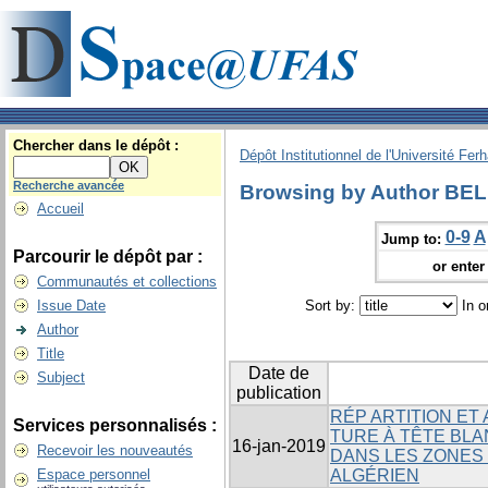
Chercher dans le dépôt :
Dépôt Institutionnel de l'Université Fer
Recherche avancée
Browsing by Author B
Accueil
0-9
A
Jump to:
Parcourir le dépôt par :
or enter 
Communautés et collections
Issue Date
Sort by:
In o
Author
Title
Date de
Subject
publication
RÉP ARTITION ET
Services personnalisés :
TURE À TÊTE BLAN
16-jan-2019
Recevoir les nouveautés
DANS LES ZONES
Espace personnel
ALGÉRIEN