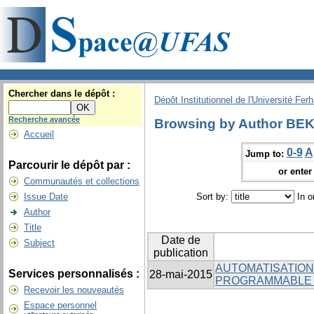
Chercher dans le dépôt :
Dépôt Institutionnel de l'Université Fer
Recherche avancée
Browsing by Author BEK
Accueil
0-9
A
Jump to:
Parcourir le dépôt par :
or enter 
Communautés et collections
Issue Date
Sort by:
In o
Author
Title
Date de
Subject
publication
AUTOMATISATION
Services personnalisés :
28-mai-2015
PROGRAMMABLE I
Recevoir les nouveautés
Espace personnel