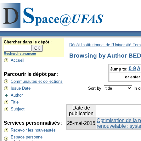
Chercher dans le dépôt :
Dépôt Institutionnel de l'Université Fer
Recherche avancée
Browsing by Author BED
Accueil
0-9
A
Jump to:
Parcourir le dépôt par :
or enter 
Communautés et collections
Issue Date
Sort by:
In o
Author
Title
Date de
Subject
publication
Optimisation de la 
Services personnalisés :
25-mai-2015
renouvelable : syst
Recevoir les nouveautés
Espace personnel