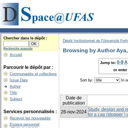
Chercher dans le dépôt :
Dépôt Institutionnel de l'Université Fer
Recherche avancée
Browsing by Author Aya,
Accueil
0-9
A
Jump to:
Parcourir le dépôt par :
or enter 
Communautés et collections
Issue Date
Sort by:
In o
Author
Title
Date de
Subject
publication
Study, design and re
Services personnalisés :
26-nov-2024
for a cap (stopper )
Recevoir les nouveautés
Espace personnel