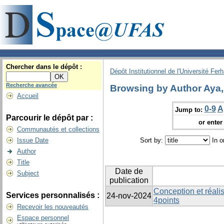
Chercher dans le dépôt :
Dépôt Institutionnel de l'Université Fer
Recherche avancée
Browsing by Author Aya, 
Accueil
0-9
A
Jump to:
Parcourir le dépôt par :
or enter 
Communautés et collections
Issue Date
Sort by:
In o
Author
Title
Date de
Subject
publication
Conception et réalis
Services personnalisés :
24-nov-2024
4points
Recevoir les nouveautés
Espace personnel