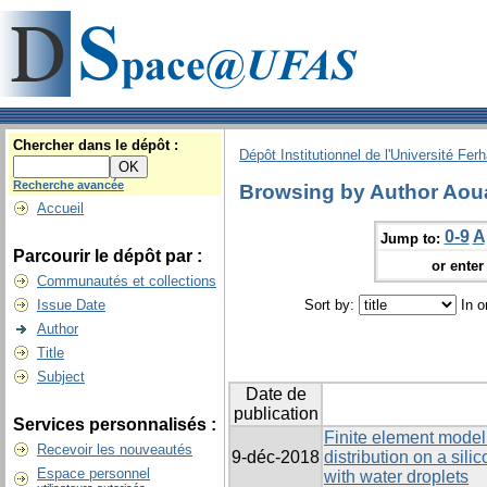
Chercher dans le dépôt :
Dépôt Institutionnel de l'Université Fer
Recherche avancée
Browsing by Author Aou
Accueil
0-9
A
Jump to:
Parcourir le dépôt par :
or enter 
Communautés et collections
Issue Date
Sort by:
In o
Author
Title
Subject
Date de
publication
Services personnalisés :
Finite element modelli
Recevoir les nouveautés
9-déc-2018
distribution on a sil
Espace personnel
with water droplets