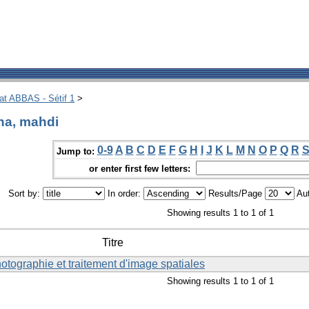
hat ABBAS - Sétif 1
>
na, mahdi
0-9
A
B
C
D
E
F
G
H
I
J
K
L
M
N
O
P
Q
R
Jump to:
or enter first few letters:
Sort by:
In order:
Results/Page
Aut
Showing results 1 to 1 of 1
Titre
otographie et traitement d'image spatiales
Showing results 1 to 1 of 1