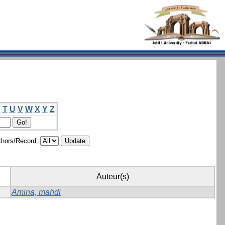
S
T
U
V
W
X
Y
Z
hors/Record:
Auteur(s)
Amina, mahdi