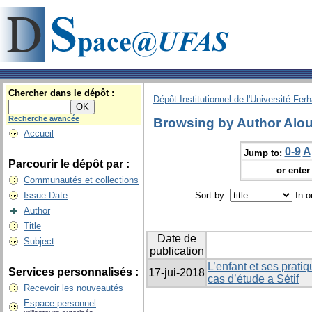
Chercher dans le dépôt :
Dépôt Institutionnel de l'Université Fer
Recherche avancée
Browsing by Author Alou
Accueil
0-9
A
Jump to:
Parcourir le dépôt par :
or enter 
Communautés et collections
Issue Date
Sort by:
In o
Author
Title
Date de
Subject
publication
L’enfant et ses prati
Services personnalisés :
17-jui-2018
cas d’étude a Sétif
Recevoir les nouveautés
Espace personnel