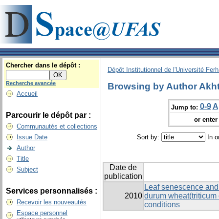
Chercher dans le dépôt :
Dépôt Institutionnel de l'Université Fer
Recherche avancée
Browsing by Author Akhte
Accueil
0-9
A
Jump to:
Parcourir le dépôt par :
or enter 
Communautés et collections
Issue Date
Sort by:
In o
Author
Title
Date de
Subject
publication
Leaf senescence and 
Services personnalisés :
2010
durum wheat(triticum
Recevoir les nouveautés
conditions
Espace personnel