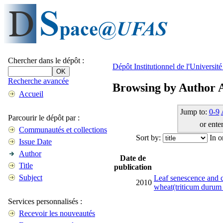
Chercher dans le dépôt :
Dépôt Institutionnel de l'Universi
Recherche avancée
Browsing by Author A
Accueil
Jump to:
0-9
Parcourir le dépôt par :
or enter
Communautés et collections
Sort by:
In o
Issue Date
Author
Date de
Title
publication
Subject
Leaf senescence and c
2010
wheat(triticum durum 
Services personnalisés :
Recevoir les nouveautés