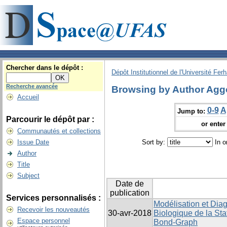
Chercher dans le dépôt :
Dépôt Institutionnel de l'Université Fer
Recherche avancée
Browsing by Author Agg
Accueil
0-9
A
Jump to:
Parcourir le dépôt par :
or enter 
Communautés et collections
Issue Date
Sort by:
In o
Author
Title
Subject
Date de
publication
Services personnalisés :
Modélisation et Dia
Recevoir les nouveautés
30-avr-2018
Biologique de la Sta
Espace personnel
Bond-Graph