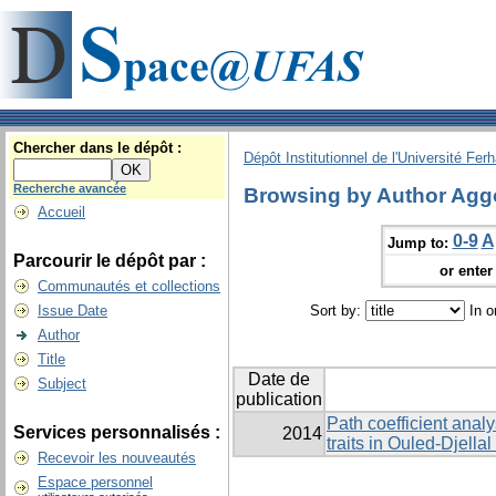
Chercher dans le dépôt :
Dépôt Institutionnel de l'Université Fer
Recherche avancée
Browsing by Author Agg
Accueil
0-9
A
Jump to:
Parcourir le dépôt par :
or enter 
Communautés et collections
Issue Date
Sort by:
In o
Author
Title
Date de
Subject
publication
Path coefficient anal
Services personnalisés :
2014
traits in Ouled-Djella
Recevoir les nouveautés
Espace personnel