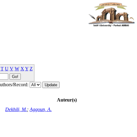
T
U
V
W
X
Y
Z
thors/Record:
Auteur(s)
Dekhili, M.
;
Aggoun, A.