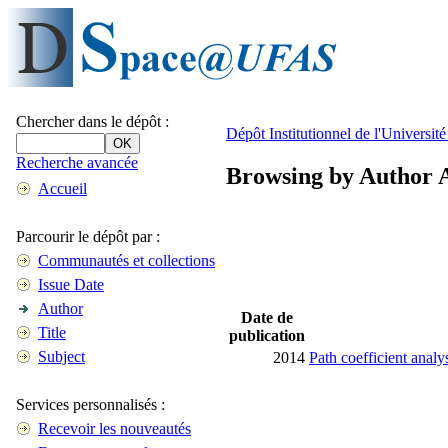
Chercher dans le dépôt :
Dépôt Institutionnel de l'Universi
Recherche avancée
Browsing by Author 
Accueil
Parcourir le dépôt par :
Communautés et collections
Issue Date
Author
Date de
Title
publication
Subject
2014
Path coefficient analy
Services personnalisés :
Recevoir les nouveautés