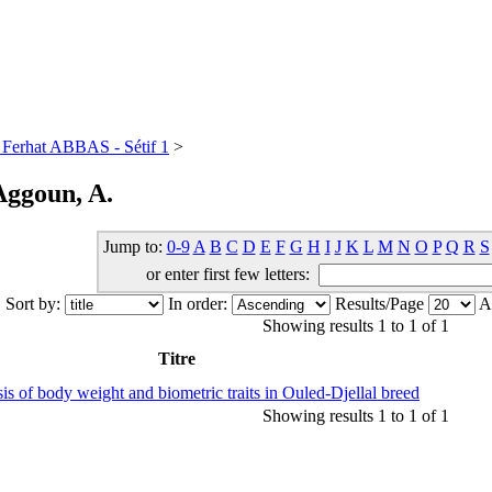
té Ferhat ABBAS - Sétif 1
>
Aggoun, A.
Jump to:
0-9
A
B
C
D
E
F
G
H
I
J
K
L
M
N
O
P
Q
R
S
or enter first few letters:
Sort by:
In order:
Results/Page
Au
Showing results 1 to 1 of 1
Titre
sis of body weight and biometric traits in Ouled-Djellal breed
Showing results 1 to 1 of 1