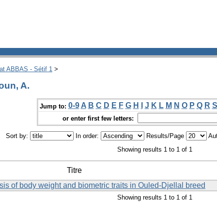
hat ABBAS - Sétif 1
>
oun, A.
0-9
A
B
C
D
E
F
G
H
I
J
K
L
M
N
O
P
Q
R
Jump to:
or enter first few letters:
Sort by:
In order:
Results/Page
Aut
Showing results 1 to 1 of 1
Titre
sis of body weight and biometric traits in Ouled-Djellal breed
Showing results 1 to 1 of 1