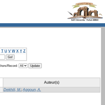
S
T
U
V
W
X
Y
Z
hors/Record:
Auteur(s)
Dekhili, M.
;
Aggoun, A.