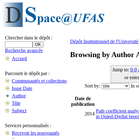
Chercher dans le dépôt :
Dépôt Institutionnel de l'Universi
Recherche avancée
Browsing by Author 
Accueil
Jump to:
0-9
Parcourir le dépôt par :
or enter
Communautés et collections
Sort by:
In o
Issue Date
Author
Date de
Title
publication
Subject
Path coefficient analy
2014
in Ouled-Djellal bree
Services personnalisés :
Recevoir les nouveautés