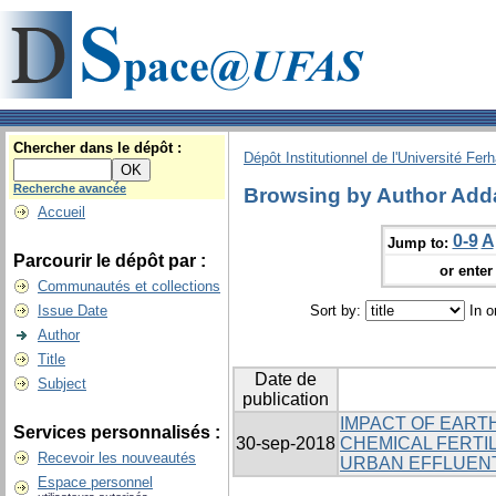
Chercher dans le dépôt :
Dépôt Institutionnel de l'Université Fer
Recherche avancée
Browsing by Author Add
Accueil
0-9
A
Jump to:
Parcourir le dépôt par :
or enter 
Communautés et collections
Issue Date
Sort by:
In o
Author
Title
Date de
Subject
publication
IMPACT OF EART
Services personnalisés :
30-sep-2018
CHEMICAL FERTIL
Recevoir les nouveautés
URBAN EFFLUEN
Espace personnel