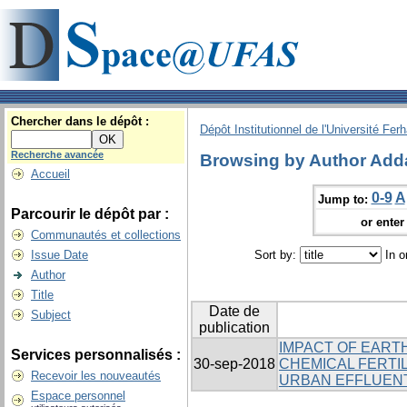
Chercher dans le dépôt :
Dépôt Institutionnel de l'Université Fer
Recherche avancée
Browsing by Author Add
Accueil
0-9
A
Jump to:
Parcourir le dépôt par :
or enter 
Communautés et collections
Issue Date
Sort by:
In o
Author
Title
Date de
Subject
publication
IMPACT OF EART
Services personnalisés :
30-sep-2018
CHEMICAL FERTIL
Recevoir les nouveautés
URBAN EFFLUEN
Espace personnel