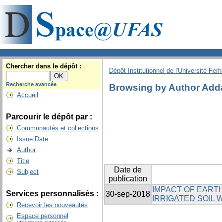
Chercher dans le dépôt :
Dépôt Institutionnel de l'Université Fer
Recherche avancée
Browsing by Author Add
Accueil
Parcourir le dépôt par :
Communautés et collections
Issue Date
Author
Title
Date de
Subject
publication
IMPACT OF EART
Services personnalisés :
30-sep-2018
IRRIGATED SOIL
Recevoir les nouveautés
Espace personnel