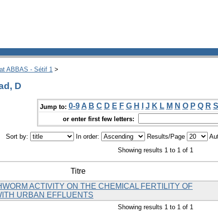
hat ABBAS - Sétif 1
>
ad, D
0-9
A
B
C
D
E
F
G
H
I
J
K
L
M
N
O
P
Q
R
Jump to:
or enter first few letters:
Sort by:
In order:
Results/Page
Aut
Showing results 1 to 1 of 1
Titre
HWORM ACTIVITY ON THE CHEMICAL FERTILITY OF
 WITH URBAN EFFLUENTS
Showing results 1 to 1 of 1