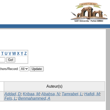
S
T
U
V
W
X
Y
Z
hors/Record:
Auteur(s)
Addad, D
;
Kribaa, M
;
Ababsa, N
;
Tamrabet, L
;
Hafidi, M
;
Fels, L
;
Benmahammed, A