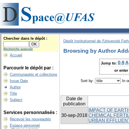
Chercher dans le dépôt :
Dépôt Institutionnel de l'Université Fer
Recherche avancée
Browsing by Author Add
Accueil
0-9
A
Jump to:
Parcourir le dépôt par :
or enter 
Communautés et collections
Issue Date
Sort by:
In o
Author
Title
Date de
Subject
publication
IMPACT OF EART
Services personnalisés :
30-sep-2018
CHEMICAL FERTIL
Recevoir les nouveautés
URBAN EFFLUEN
Espace personnel