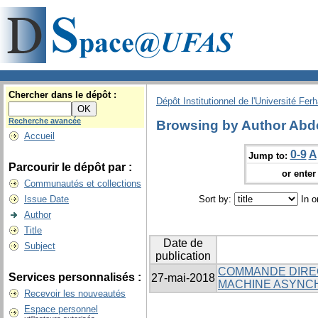
Chercher dans le dépôt :
Dépôt Institutionnel de l'Université Fer
Recherche avancée
Browsing by Author Abde
Accueil
0-9
A
Jump to:
Parcourir le dépôt par :
or enter 
Communautés et collections
Issue Date
Sort by:
In o
Author
Title
Date de
Subject
publication
COMMANDE DIREC
Services personnalisés :
27-mai-2018
MACHINE ASYNC
Recevoir les nouveautés
Espace personnel