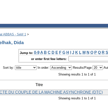
hat ABBAS - Sétif 1
>
lhak, Dida
0-9
A
B
C
D
E
F
G
H
I
J
K
L
M
N
O
P
Q
R
Jump to:
or enter first few letters:
Sort by:
In order:
Results/Page
Aut
Showing results 1 to 1 of 1
Titre
TE DU COUPLE DE LA MACHINE ASYNCHRONE (DTC)
Showing results 1 to 1 of 1