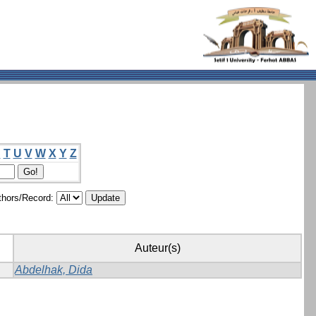
S
T
U
V
W
X
Y
Z
hors/Record:
Auteur(s)
Abdelhak, Dida