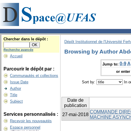
Chercher dans le dépôt :
Dépôt Institutionnel de l'Université Fer
Recherche avancée
Browsing by Author Abde
Accueil
0-9
A
Jump to:
Parcourir le dépôt par :
or enter 
Communautés et collections
Issue Date
Sort by:
In o
Author
Title
Date de
Subject
publication
COMMANDE DIREC
Services personnalisés :
27-mai-2018
MACHINE ASYNC
Recevoir les nouveautés
Espace personnel