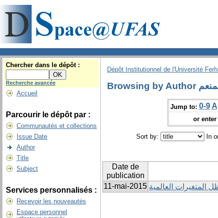
Chercher dans le dépôt :
Dépôt Institutionnel de l'Université Fer
Recherche avancée
Browsin
Accueil
0-9
A
Jump to:
Parcourir le dépôt par :
or enter 
Communautés et collections
Issue Date
Sort by:
In o
Author
Title
Date de
Subject
publication
11-mai-2015
ل المتغيرات العالمية
Services personnalisés :
Recevoir les nouveautés
Espace personnel