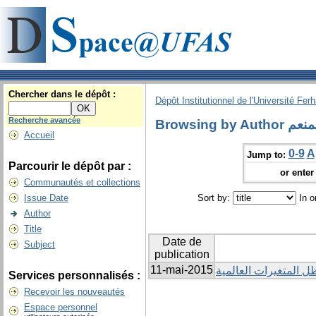
Chercher dans le dépôt :
Dépôt Institutionnel de l'Université Fer
Recherche avancée
Browsin
Accueil
0-9
A
Jump to:
Parcourir le dépôt par :
or enter 
Communautés et collections
Issue Date
Sort by:
In o
Author
Title
Date de
Subject
publication
11-mai-2015
ل المتغيرات العالمية
Services personnalisés :
Recevoir les nouveautés
Espace personnel