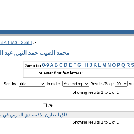
hat ABBAS - Sétif 1
>
g by Author محمد الطيب حمد النيل, عبد المنعم
0-9
A
B
C
D
E
F
G
H
I
J
K
L
M
N
O
P
Q
R
Jump to:
or enter first few letters:
Sort by:
In order:
Results/Page
Aut
Showing results 1 to 1 of 1
Titre
آفاق التعاون الاقتصادي العربي في ظ
Showing results 1 to 1 of 1