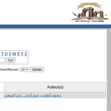
S
T
U
V
W
X
Y
Z
hors/Record:
Auteur(s)
محمد الطيب حمد النيل, عبد المنعم