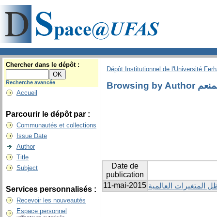
Chercher dans le dépôt :
Dépôt Institutionnel de l'Université Fer
Recherche avancée
Browsin
Accueil
Parcourir le dépôt par :
Communautés et collections
Issue Date
Author
Title
Date de
Subject
publication
11-mai-2015
ل المتغيرات العالمية
Services personnalisés :
Recevoir les nouveautés
Espace personnel