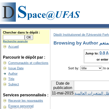
Chercher dans le dépôt :
Dépôt Institutionnel de l'Université Fer
Recherche avancée
Browsin
Accueil
0-9
A
Jump to:
Parcourir le dépôt par :
or enter 
Communautés et collections
Issue Date
Sort by:
In o
Author
Title
Date de
Subject
publication
11-mai-2015
ل المتغيرات العالمية
Services personnalisés :
Recevoir les nouveautés
Espace personnel