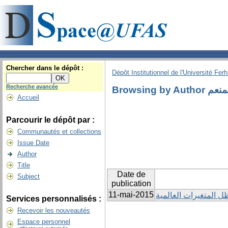
Chercher dans le dépôt :
Dépôt Institutionnel de l'Université Fer
Recherche avancée
Browsin
Accueil
Parcourir le dépôt par :
Communautés et collections
Issue Date
Author
Title
Date de
Subject
publication
11-mai-2015
ل المتغيرات العالمية
Services personnalisés :
Recevoir les nouveautés
Espace personnel