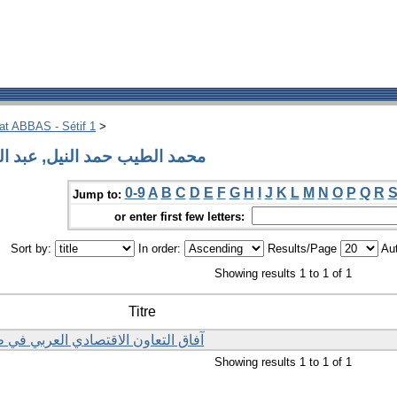
hat ABBAS - Sétif 1
>
g by Author محمد الطيب حمد النيل, عبد المنعم
0-9
A
B
C
D
E
F
G
H
I
J
K
L
M
N
O
P
Q
R
Jump to:
or enter first few letters:
Sort by:
In order:
Results/Page
Aut
Showing results 1 to 1 of 1
Titre
آفاق التعاون الاقتصادي العربي في ظ
Showing results 1 to 1 of 1