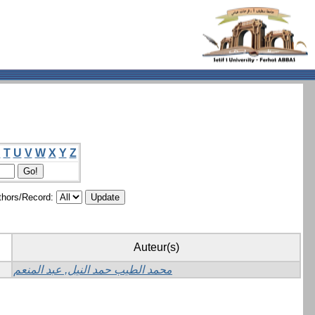
S
T
U
V
W
X
Y
Z
hors/Record:
Auteur(s)
محمد الطيب حمد النيل, عبد المنعم