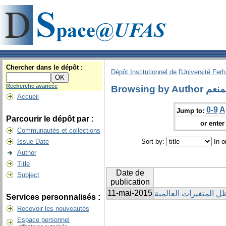
Chercher dans le dépôt :
Dépôt Institutionnel de l'Université Fer
Recherche avancée
Browsin
Accueil
0-9
A
Jump to:
Parcourir le dépôt par :
or enter 
Communautés et collections
Issue Date
Sort by:
In o
Author
Title
Date de
Subject
publication
11-mai-2015
ل المتغيرات العالمية
Services personnalisés :
Recevoir les nouveautés
Espace personnel