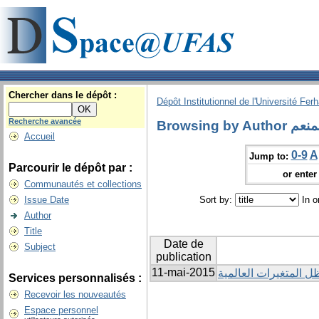
Chercher dans le dépôt :
Dépôt Institutionnel de l'Université Fer
Recherche avancée
Browsin
Accueil
0-9
A
Jump to:
Parcourir le dépôt par :
or enter 
Communautés et collections
Issue Date
Sort by:
In o
Author
Title
Date de
Subject
publication
11-mai-2015
ل المتغيرات العالمية
Services personnalisés :
Recevoir les nouveautés
Espace personnel