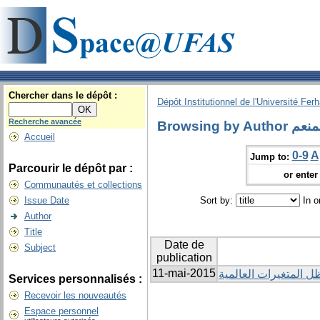
Chercher dans le dépôt :
Dépôt Institutionnel de l'Université Fer
Recherche avancée
Browsin
Accueil
0-9
A
Jump to:
Parcourir le dépôt par :
or enter 
Communautés et collections
Issue Date
Sort by:
In o
Author
Title
Date de
Subject
publication
11-mai-2015
ل المتغيرات العالمية
Services personnalisés :
Recevoir les nouveautés
Espace personnel