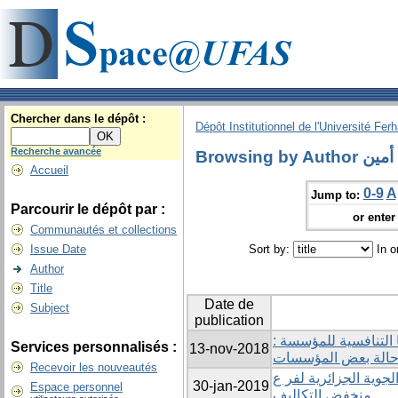
Chercher dans le dépôt :
Dépôt Institutionnel de l'Université Fer
Recherche avancée
Browsing by
Accueil
0-9
A
Jump to:
Parcourir le dépôt par :
or enter 
Communautés et collections
Issue Date
Sort by:
In o
Author
Title
Date de
Subject
publication
ايا التنافسية للمؤسسة
Services personnalisés :
13-nov-2018
حالة بعض المؤسسات
Recevoir les nouveautés
وية الجزائرية لفر ع
30-jan-2019
Espace personnel
منخفض التكاليف