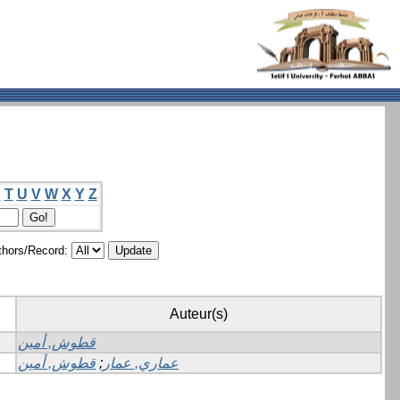
S
T
U
V
W
X
Y
Z
hors/Record:
Auteur(s)
قطوش, أمين
قطوش, أمين
;
عماري, عمار