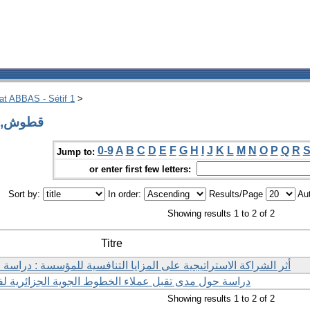
hat ABBAS - Sétif 1
>
 Author قطوش, أمين
0-9
A
B
C
D
E
F
G
H
I
J
K
L
M
N
O
P
Q
R
Jump to:
or enter first few letters:
Sort by:
In order:
Results/Page
Aut
Showing results 1 to 2 of 2
Titre
أثر الشراكة الاستراتيجية على المزايا التنافسية للمؤسسة : درا
دراسة حول مدى تقبل عملاء الخطوط الجوية الجزائرية ل
Showing results 1 to 2 of 2