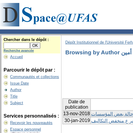
Chercher dans le dépôt :
Dépôt Institutionnel de l'Université Fer
Recherche avancée
Browsing by
Accueil
Parcourir le dépôt par :
Communautés et collections
Issue Date
Author
Title
Date de
Subject
publication
13-nov-2018
سة حالة بعض المؤسسات
Services personnalisés :
30-jan-2019
فر ع منخفض التكاليف
Recevoir les nouveautés
Espace personnel