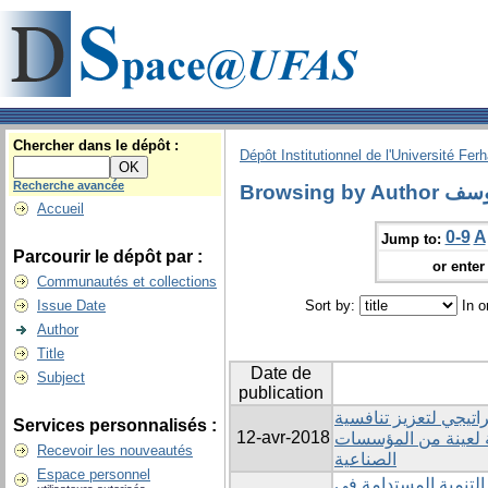
Chercher dans le dépôt :
Dépôt Institutionnel de l'Université Fer
Recherche avancée
Browsing by
Accueil
0-9
A
Jump to:
Parcourir le dépôt par :
or enter 
Communautés et collections
Issue Date
Sort by:
In o
Author
Title
Date de
Subject
publication
اتيجي لتعزيز تنافسية
Services personnalisés :
12-avr-2018
ة لعينة من المؤسسات
Recevoir les nouveautés
الصناعية
Espace personnel
 التنمية المستدامة في