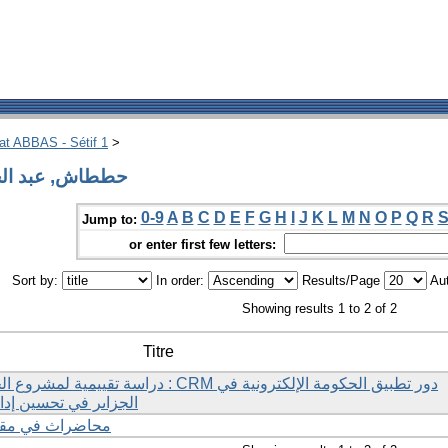
hat ABBAS - Sétif 1
>
 by Author حططاش, عبد الحكيم
0-9
A
B
C
D
E
F
G
H
I
J
K
L
M
N
O
P
Q
R
Jump to:
or enter first few letters:
Sort by:
In order:
Results/Page
Aut
Showing results 1 to 2 of 2
Titre
الجزاىر في تحسين إدا
محاضراث في مقي