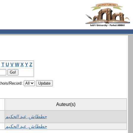
S
T
U
V
W
X
Y
Z
hors/Record:
Auteur(s)
حططاش, عبد الحكيم
حططاش, عبد الحكيم