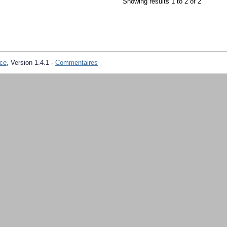
Showing results 1 to 2 of 2
ce
, Version 1.4.1 -
Commentaires