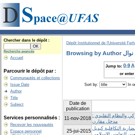
Chercher dans le dépôt :
Dépôt Institutionnel de l'Université Fer
Recherche avancée
Browsing by 
Accueil
0-9
A
Jump to:
Parcourir le dépôt par :
or enter 
Communautés et collections
Issue Date
Sort by:
In o
Author
Title
Date de
Subject
publication
شاركي والنظام التقليدي
Services personnalisés :
11-nov-2018
مدخل مقارن
Recevoir les nouveautés
اربة التكافلية كبديل
25-jui-2015
Espace personnel
ن التعاوني الإسلامي