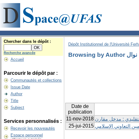
Chercher dans le dépôt :
Dépôt Institutionnel de l'Université Fer
Recherche avancée
Browsing by 
Accueil
Parcourir le dépôt par :
Communautés et collections
Issue Date
Author
Title
Date de
Subject
publication
11-nov-2018
التقليدي : مدخل مقارن
Services personnalisés :
25-jui-2015
ين التعاوني الإسلامي
Recevoir les nouveautés
Espace personnel