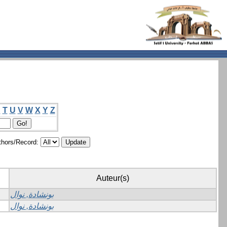
S
T
U
V
W
X
Y
Z
hors/Record:
Auteur(s)
بونشادة, نوال
بونشادة, نوال