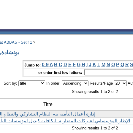
hat ABBAS - Sétif 1
>
Author بونشادة, نوال
0-9
A
B
C
D
E
F
G
H
I
J
K
L
M
N
O
P
Q
R
Jump to:
or enter first few letters:
Sort by:
In order:
Results/Page
Aut
Showing results 1 to 2 of 2
Titre
إدارة أعمال التأميه بيه النظام التشاركي والنظام 
الإطار المؤسساتي لشركات المضاربة التكافلية كبديل لمؤسسات التأم
Showing results 1 to 2 of 2