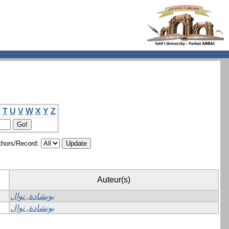
S
T
U
V
W
X
Y
Z
hors/Record:
Auteur(s)
بونشادة, نوال
بونشادة, نوال