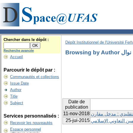
Chercher dans le dépôt :
Dépôt Institutionnel de l'Université Fer
Recherche avancée
Browsing by 
Accueil
Parcourir le dépôt par :
Communautés et collections
Issue Date
Author
Title
Date de
Subject
publication
11-nov-2018
التقليدي : مدخل مقارن
Services personnalisés :
25-jui-2015
ين التعاوني الإسلامي
Recevoir les nouveautés
Espace personnel