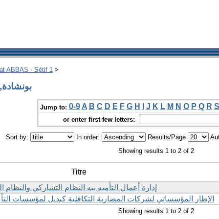
hat ABBAS - Sétif 1
>
Author بونشادة, نوال
0-9
A
B
C
D
E
F
G
H
I
J
K
L
M
N
O
P
Q
R
Jump to:
or enter first few letters:
Sort by:
In order:
Results/Page
Aut
Showing results 1 to 2 of 2
Titre
إدارة أعمال التأميه بيه النظام التشاركي والنظام 
الإطار المؤسساتي لشركات المضاربة التكافلية كبديل لمؤسسات التأم
Showing results 1 to 2 of 2